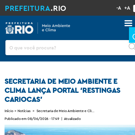
PREFEITURA
.RIO
-A
+A
Pesquisar
SECRETARIA DE MEIO AMBIENTE E
CLIMA LANÇA PORTAL ‘RESTINGAS
CARIOCAS’
Início
>
Notícias
>
Secretaria de Meio Ambiente e Clima lança portal ‘Restingas 
Publicado em 08/06/2026 - 17:49
|
Atualizado